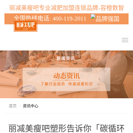
丽减美瘦吧专业减肥加盟连锁品牌-容橙数智
全国热线电话: 400-119-2011
T
o
g
g
l
e
n
a
v
i
g
首页
资讯中心
a
t
i
丽减美瘦吧塑形告诉你「碳循环
o