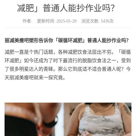
n
减肥」普通人能抄作业吗？
作者: 更新时间: 2025-01-20 浏览次数: 5436次
丽减美瘦吧塑形告诉你「碳循环减肥」普通人能抄作业吗？
减肥一直是个热门话题，各种减肥饮食法层出不穷。
「碳循
环减肥」
如今还成为了时下最流行的脱脂饮食法
之一
，
受到
了很多明星达人的青睐。那么
它到底
适不适合普通人
呢？今
天丽减美瘦吧就来一探究竟。