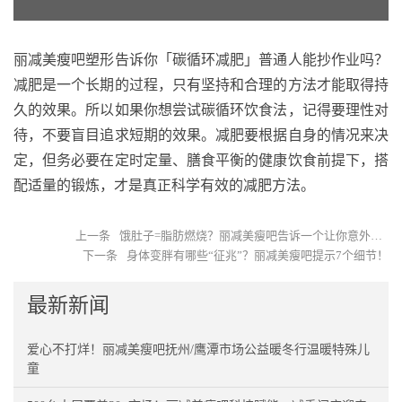
丽减美瘦吧塑形告诉你「碳循环减肥」普通人能抄作业吗？
减肥是一个长期的过程，只有坚持和合理的方法才能取得持
久的效果。所以如果你想尝试碳循环饮食法，记得要理性对
待，不要盲目追求短期的效果。减肥要根据自身的情况来决
定，但务必要在定时定量、膳食平衡的健康饮食前提下，搭
配适量的锻炼，才是真正科学有效的减肥方法。
上一条
饿肚子=脂肪燃烧？丽减美瘦吧告诉一个让你意外的答案！
下一条
身体变胖有哪些“征兆”？丽减美瘦吧提示7个细节！
最新新闻
爱心不打烊！丽减美瘦吧抚州/鹰潭市场公益暖冬行温暖特殊儿
童