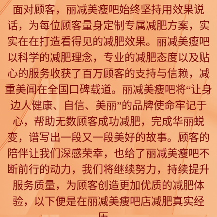
n
面对顾客，丽减美瘦吧始终坚持用效果说
话，为每位顾客量身定制专属减肥方案，实
实在在打造看得见的减肥效果。丽减美瘦吧
以科学的减肥理念，专业的减肥态度以及贴
心的服务收获了百万顾客的支持与信赖，减
重美闻在全国口碑载道。丽减美瘦吧将“让身
边人健康、自信、美丽”的品牌使命牢记于
心，帮助无数顾客成功减肥，完成华丽蜕
变，谱写出一段又一段美好的故事。顾客的
陪伴让我们深感荣幸，也给了丽减美瘦吧不
断前行的动力，我们将继续努力，持续提升
服务质量，为顾客创造更加优质的减肥体
验，以下便是在丽减美瘦吧店减肥真实经