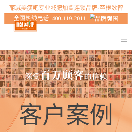
丽减美瘦吧专业减肥加盟连锁品牌-容橙数智
全国热线电话: 400-119-2011
T
o
g
g
l
e
n
a
v
i
g
客户案例
a
t
i
o