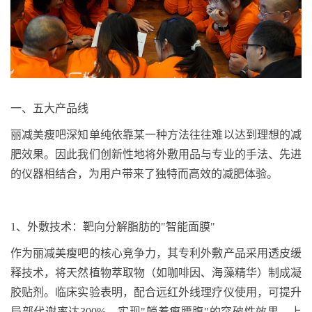
一、五大产品线
丽减美瘦吧深知单纯依靠某一种方法往往难以达到理想的减
肥效果。因此我们创新性地将外敷用品与专业的手法、先进
的仪器相结合，为用户带来了独特而高效的减肥体验。
1
、
外敷技术：靶向分解脂肪的
"
智能面膜
"
作为丽减美瘦吧的核心竞争力，其专利外敷产品采用透皮缓
释技术，将天然植物萃取物（如咖啡因、海藻精华）制成凝
胶贴剂。临床实验表明，配合远红外线理疗仪使用，可提升
局部代谢率达
300%
，实现
"
躺着瘦腰腹
"
的突破性效果。上