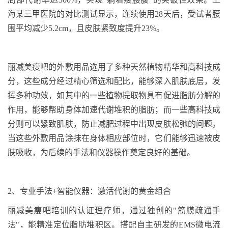
海某三甲医院的对比测试显示，连续使用
28
天后，受试者腰
围平均减少
5.2cm
，且皮肤紧致度提升
23%
。
丽减美瘦吧的外敷用品选用了多种天然植物精华和高科技成
分，这些成分经过精心筛选和配比，能够深入肌肤底层，发
挥多种功效，如其中的一些植物提取物具有促进脂肪分解的
作用，能够帮助身体加速代谢堆积的脂肪；而一些高科技成
分则可以紧致肌肤，防止减肥过程中出现皮肤松弛的问题。
当这些外敷用品涂抹在身体相应部位时，它们能够迅速被皮
肤吸收，为后续的手法和仪器操作奠定良好的基础。
2
、
专业手法
+
智能仪器：激活代谢的黄金组合
丽减美瘦吧培训的认证理疗师，通过独创的
"
筋膜疏通手
法
"
，能精准定位脂肪堆积区。搭配自主研发的
EMS
微电流