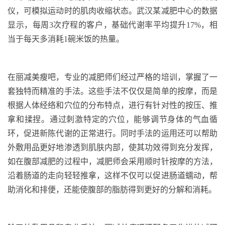
仪，可模拟运动时的肌肉收缩状态。武汉某减肥中心的数据
显示，每周
3
次疗程的客户，基础代谢率平均提升
17%
，相
当于每天多消耗
1
碗米饭的热量。
在丽减美瘦吧，专业的减肥师们经过严格的培训，掌握了一
套独特而精准的手法。这些手法不仅仅是简单的按摩，而是
根据人体经络和穴位的分布特点，进行有针对性的按压、推
拿和揉捏。通过刺激特定的穴位，能够调节身体的气血循
环，促进新陈代谢的正常进行。同时手法的运用还可以帮助
外敷用品更好地渗透到肌肤内部，使其功效得到充分发挥，
如在腹部减肥的过程中，减肥师会采用顺时针按摩的方法，
沿着肠道的走向轻轻推拿，这样不仅可以促进肠道蠕动，帮
助消化和排便，还能使腹部的脂肪得到更好的分解和消耗。