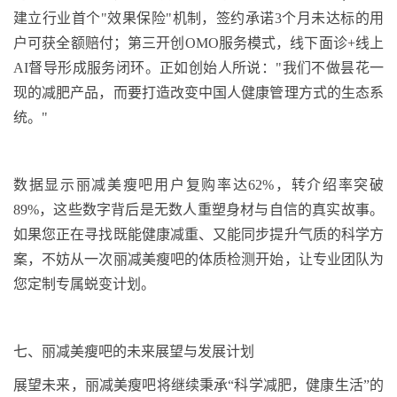
建立行业首个
"
效果保险
"
机制，签约承诺
3
个月未达标的用
户可获全额赔付；第三开创
OMO
服务模式，线下面诊
+
线上
AI
督导形成服务闭环。正如创始人所说：
"
我们不做昙花一
现的减肥产品，而要打造改变中国人健康管理方式的生态系
统。
"
数据显示丽减美瘦吧用户复购率达
62%
，转介绍率突破
89%
，这些数字背后是无数人重塑身材与自信的真实故事。
如果您正在寻找既能健康减重、又能同步提升气质的科学方
案，不妨从一次丽减美瘦吧的体质检测开始，让专业团队为
您定制专属蜕变计划。
七、丽减美瘦吧的未来展望与发展计划
展望未来，丽减美瘦吧将继续秉承“科学减肥，健康生活”的