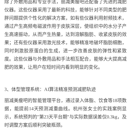
除了外敷用品和专业手法，丽减美瘦吧还配备了先进的减肥
仪器。这些仪器采用了最新的科技，能够针对不同类型的肥
胖问题提供个性化的解决方案，如有些仪器利用射频技术，
通过产生高频电磁波作用于皮肤深层，使组织中的水分子产
生高速振动，从而产生热量，达到溶解脂肪、收紧皮肤的效
果；还有些仪器采用激光技术，能够精准地破坏脂肪细胞，
同时刺激胶原蛋白的生成，进一步改善皮肤的弹性和紧致
度。这些仪器与外敷用品和手法相互配合，能够大大提高减
肥的效果，让用户在短时间内看到明显的变化。
3
、
体型管理系统：
AI
算法精准预测减肥轨迹
丽减美瘦吧的智能管理平台，通过录入体脂、饮食等
18
项数
据，能提前
14
天预测减重曲线。杭州张女士的实践案例显
示，系统预判的
"
第
23
天平台期
"
与实际数据误差仅
0.3kg
，及
时调整方案后顺利突破瓶颈。