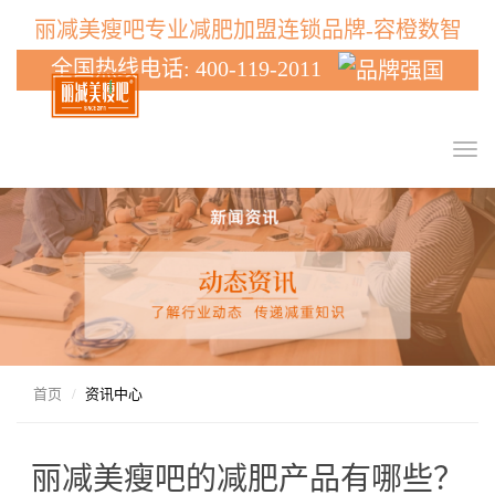
丽减美瘦吧专业减肥加盟连锁品牌-容橙数智
全国热线电话: 400-119-2011
T
o
g
g
l
e
n
a
v
i
g
首页
资讯中心
a
t
i
丽减美瘦吧的减肥产品有哪些？
o