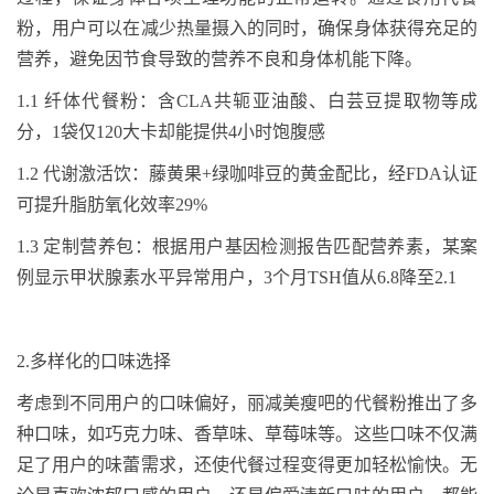
粉，用户可以在减少热量摄入的同时，确保身体获得充足的
营养，避免因节食导致的营养不良和身体机能下降。
1.1
纤体代餐粉：含
CLA
共轭亚油酸、白芸豆提取物等成
分，
1
袋仅
120
大卡却能提供
4
小时饱腹感
1.2
代谢激活饮：藤黄果
+
绿咖啡豆的黄金配比，经
FDA
认证
可提升脂肪氧化效率
29%
1.3
定制营养包：根据用户基因检测报告匹配营养素，某案
例显示甲状腺素水平异常用户，
3
个月
TSH
值从
6.8
降至
2.1
2.
多样化的口味选择
考虑到不同用户的口味偏好，丽减美瘦吧的代餐粉推出了多
种口味，如巧克力味、香草味、草莓味等。这些口味不仅满
足了用户的味蕾需求，还使代餐过程变得更加轻松愉快。无