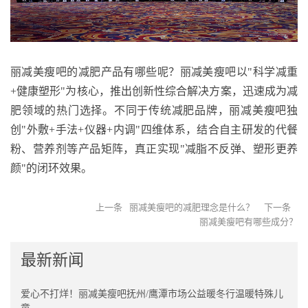
丽减美瘦吧的减肥产品有哪些呢
？丽减美瘦吧以
"
科学减重
+
健康塑形
"
为核心，推出创新性综合解决方案，迅速成为减
肥领域的热门选择。不同于传统减肥品牌，丽减美瘦吧独
创
"
外敷
+
手法
+
仪器
+
内调
"
四维体系，结合自主研发的代餐
粉、营养剂等产品矩阵，真正实现
"
减脂不反弹、塑形更养
颜
"
的闭环效果。
上一条
丽减美瘦吧的减肥理念是什么？
下一条
丽减美瘦吧有哪些成分？
最新新闻
爱心不打烊！丽减美瘦吧抚州/鹰潭市场公益暖冬行温暖特殊儿