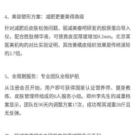
4
、
美容塑形方案：减肥更要美得高级
针对减肥后皮肤松弛问题，丽减美瘦吧研发的胶原蛋白导入
仪，配合胜肽精华液，可使真皮层厚度增加
0.2mm
。北京某
医美机构的对比实验证明，其改善橘皮组织效果是传统滚轮
的
2.7
倍。
5
、
全周期服务：专业团队全程护航
从注册会员开始，用户即可获得国家认证营养师、健身教
练、皮肤管理师组成的
6
人服务小组。郑州李先生的减重档
案显示，团队在
90
天内调整方案
17
次，成功帮其减重
28
斤且
无反弹。