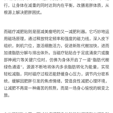
行，让身体在减重的同时达到内在平衡，改膳易胖体质，从
根源上解决肥胖困扰。
而磁疗减肥贴则是丽减美瘦吧的又一减肥利器。它巧妙地运
用磁场原理，通过释放特定频率和强度的磁力线，深入皮下
组织，刺机穴位，激活细胞活力，促进新陈代榭
加快，进而
加速脂肪分解与排出体外。当磁疗贴贴合于足底涌泉穴或腹
部神阙穴等关键穴位时，仿佛为身体开启了一道“脂肪
代榭
绿色通道”，源源不断地将体内多余脂肪转化为能量，实现
轻松减脂
，同时磁疗过程还能舒缓身心压力，调节内分密系
统，缓解因肥胖引发的焦虑情绪，营造良性减肥心理环境，
让减肥不再是一种痛苦的煎熬，而是一场身心愉悦的蜕变之
旅。