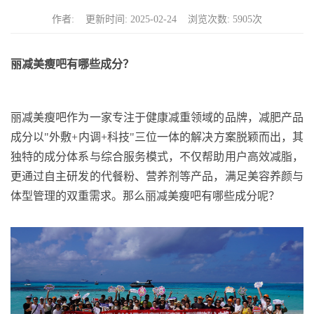
n
作者: 更新时间: 2025-02-24 浏览次数: 5905次
丽减美瘦吧有哪些成分
？
丽减美瘦吧作为一家专注于健康减重领域的品牌，减肥产品
成分
以
"
外敷
+
内调
+
科技
"
三位一体的解决方案脱颖而出
，其
独特的成分体系与综合服务模式，不仅帮助用户高效减脂，
更通过自主研发的代餐粉、营养剂等产品，满足美容养颜与
体型管理的双重需求。那么丽减美瘦吧有哪些成分呢？