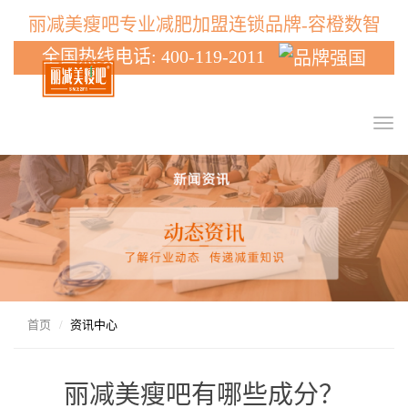
丽减美瘦吧专业减肥加盟连锁品牌-容橙数智
全国热线电话: 400-119-2011
T
o
g
g
l
e
n
a
v
i
g
首页
资讯中心
a
t
i
丽减美瘦吧有哪些成分？
o