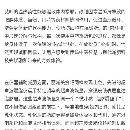
艾叶的温热药性能够驱散体内寒邪，改膳因寒湿凝滞导致的
肥胖体质；当归、川芎等药材则协同作用，促进血液循环，
增强身体新陈代榭
能力，使脂肪细胞在温暖舒适的“内环境”
中加速分解与
代榭
。每一次使用中药热敷包的过程，都像是
给身体做了一次温暖的“瑜伽冥想”，在放松身心的同时，悄
然实现减肥目标，让用户感受到传统中医智慧与现代减肥科
技
完镁融和带来的奇妙体验。
在仪器辅助减肥方面，丽减美瘦吧同样表现出色。先进的超
声波爆脂仪运用特定频率的超声波能量，穿透皮肤表层直达
脂肪层。这些超声波能量如同一个个微小的“脂肪爆破手”，
在不损伤周围组织的前提下，精准地击碎脂肪细胞，使其呈
乳化状态。乳化后的脂肪更容易被身体吸收和
代榭，通过淋
吧系统和血液循环排出体外。而且超声波爆脂仪还能刺机胶