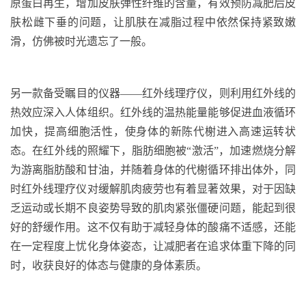
原蛋白再生，增加皮肤弹性纤维的含量，有效预防减肥后皮
肤松雌下垂的问题，让肌肤在减脂过程中依然保持紧致嫩
滑，仿佛被时光遗忘了一般。
另一款备受瞩目的仪器——红外线理疗仪，则利用红外线的
热效应深入人体组织。红外线的温热能量能够促进血液循环
加快，提高细胞活性，使身体的新陈
代榭
进入高速运转状
态。在红外线的照耀下，脂肪细胞被“激活”，加速燃烧分解
为游离脂肪酸和甘油，并随着身体的
代榭循环排出体外，同
时红外线理疗仪对缓解肌肉疲劳也有着显著效果，对于因缺
乏运动或长期不良姿势导致的肌肉紧张僵硬问题，能起到很
好的舒缓作用。这不仅有助于减轻身体的酸痛不适感，还能
在一定程度上忧化身体姿态，让减肥者在追求体重下降的同
时，收获良好的体态与健康的身体素质。