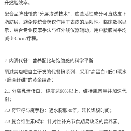
升燃脂效率。
配合品牌独怆
的
"
分层渗透技术
"
，这些活性成分可直达皮下
脂肪层，避免传统膏药仅作用于表皮的局限性。临床数据显
示，结合专业按摩手法与红外线仪器辅助，用户腰腹围平均
减少
3-5cm/
疗程。
2.
内调代餐：营养配比与饱腹感的科学平衡
丽减美瘦吧自主研发的代餐粉系列，采用
"
高蛋白
+
低
GI
碳水
+
膳食纤维
"
的黄金组合：
2.1
分离乳清蛋白：纯度达
90%
以上，维持肌肉量并加速
代
榭
；
2.2
奇亚籽与魔芋粉：遇水膨胀
30
倍，延长饱腹时间；
2.3
复合维生素
B
群：针对性补充节食期易缺乏的营养素。