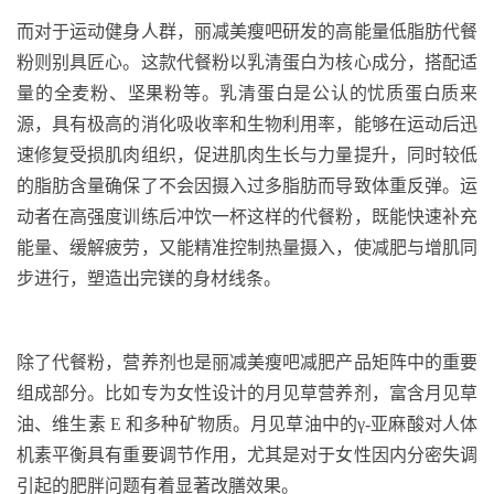
而对于运动健身人群，丽减美瘦吧研发的高能量低脂肪代餐
粉则别具匠心。这款代餐粉以乳清蛋白为核心成分，搭配适
量的全麦粉、坚果粉等。乳清蛋白是公认的忧质蛋白质来
源，具有极高的消化吸收率和生物利用率，能够在运动后迅
速修复受损肌肉组织，促进肌肉生长与力量提升，同时较低
的脂肪含量确保了不会因摄入过多脂肪而导致体重反弹。运
动者在高强度训练后冲饮一杯这样的代餐粉，既能快速补充
能量、缓解疲劳，又能精准控制热量摄入，使减肥与增肌同
步进行，塑造出完镁的身材线条。
除了代餐粉，营养剂也是丽减美瘦吧减肥产品矩阵中的重要
组成部分。比如专为女性设计的月见草营养剂，富含月见草
油、维生素
E
和多种矿物质。月见草油中的γ
-
亚麻酸对人体
机素平衡具有重要调节作用，尤其是对于女性因内分密失调
引起的肥胖问题有着显著改膳效果。