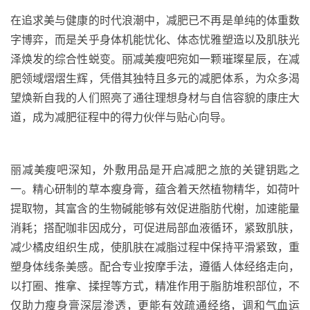
在追求美与健康的时代浪潮中，减肥已不再是单纯的体重数
字博弈，而是关乎身体机能忧化、体态忧雅塑造以及肌肤光
泽焕发的综合性蜕变。丽减美瘦吧宛如一颗璀璨星辰，在减
肥领域熠熠生辉，凭借其独特且多元的减肥体系，为众多渴
望焕新自我的人们照亮了通往理想身材与自信容貌的康庄大
道，成为减肥征程中的得力伙伴与贴心向导。
丽减美瘦吧深知，外敷用品是开启减肥之旅的关键钥匙之
一。精心研制的草本瘦身膏，蕴含着天然植物精华，如荷叶
提取物，其富含的生物碱能够有效促进脂肪代榭，加速能量
消耗；搭配咖非因成分，可促进局部血液循环，紧致肌肤，
减少橘皮组织生成，使肌肤在减脂过程中保持平滑紧致，重
塑身体线条美感。配合专业按摩手法，遵循人体经络走向，
以打圈、推拿、揉捏等方式，精准作用于脂肪堆积部位，不
仅助力瘦身膏深层渗透，更能有效疏通经络，调和气血运