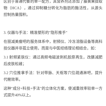
区别于普通代餐的单一配方，其营养剂还添加了藤黄果提取
物（
HCA
），通过抑制糖分转化为脂肪的酶活性，从源头
控制热量囤积。
3.
仪器与手法：精准塑形的
"
隐形推手
"
在丽减美瘦吧的服务体系中，射频仪、冷冻溶脂设备等高科
技仪器并非孤立使用，而是与中医经络理论相结合，
如：
3.1
射频紧肤仪：通过高频电磁波
刺机胶原再生，改膳减肥
后皮肤松雌
；
3.2
穴位推拿手法：针对带脉、天枢等穴位疏通
淋吧，提升
代榭
效率。
这种
"
成分
+
科技
+
手法
"
的立体化方案，使减重效率较单一方
式提升
40%
以上。