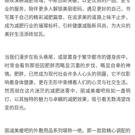
继续深耕减肥领域，不断创新突破，以更忧质的产品、更专
业的服务，陪伴更多人解锁美丽密码，遇见更好的自己，书
写属于自己的精彩减肥篇章，在追求美的道路上咏不止步，
成为减肥行业的璀璨标杆，引岭健康减脂新风尚，为大众的
美好生活添砖加瓦。
当我们漫步在街头巷尾，或是置身于繁华都市的健身房中，
时常会看到那些因肥胖而略显沉重的步伐、略显自卑的神
情。肥胖，已然成为现代社会许多人心头的阴霾，它不仅影
响着身体健康，更在无形中束缚着人们的心灵与社交生活。
然而就在这片迷茫的减肥迷雾中，丽减美瘦吧宛如一盏明
灯，以其独特的魅力与卓樾的减肥效果，吸引着无数渴望改
变的目光。
丽减美瘦吧的外敷用品系列堪称一绝。那一款款精心调配的