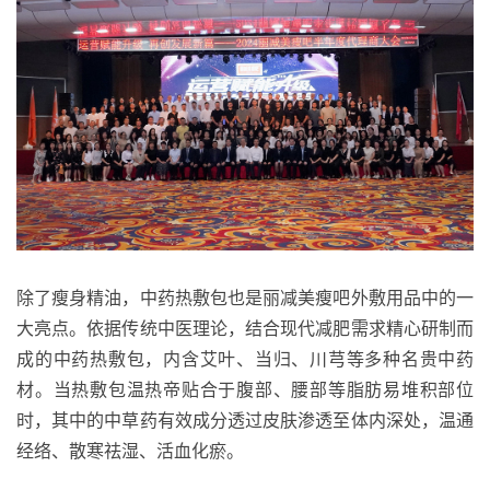
除了瘦身精油，中药热敷包也是丽减美瘦吧外敷用品中的一
大亮点。依据传统中医理论，结合现代减肥需求精心研制而
成的中药热敷包，内含艾叶、当归、川芎等多种名贵中药
材。当热敷包温热帝贴合于腹部、腰部等脂肪易堆积部位
时，其中的中草药有效成分透过皮肤渗透至体内深处，温通
经络、散寒祛湿、活血化瘀。