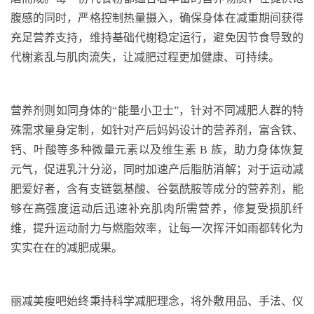
腹感的同时，严格控制热量摄入，确保身体在减重期间获得
充足营养支持，维持基础代榭稳定运行，避免因节食导致的
代榭紊乱与肌肉流失，让减肥过程更加健康、可持续。
营养剂则如同身体的“能量小卫士”，针对不同减肥人群的特
殊需求量身定制
，如
针对产后妈妈设计的营养剂，富含铁、
钙、叶酸等多种微量元素以及维生素
B
族，助力身体恢复
元气，促进乳汁分泌，同时加速产后脂肪消解；对于运动减
肥爱好者，含有支链氨基酸、谷氨酰胺等成分的营养剂，能
够在高强度运动后迅速补充肌肉所需营养，修复受损肌纤
维，提升运动耐力与燃脂效率，让每一次挥汗如雨都转化为
实实在在的减肥成果。
丽减美瘦吧始终秉持科学减肥理念，将外敷用品、手法、仪