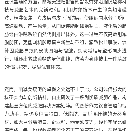
在仪器辅助方面，丽减美瘦吧配备的智能射频溶脂仪堪称科
技与减肥艺术的完镁融和。利用射频技术产生的高频电磁
波，精准聚焦于真皮层与皮下脂肪层，使组织内水分子瞬间
高速振动，产生热量，从而促使脂肪细胞凋亡，液化后的脂
肪经由淋吧系统自然代榭排出体外。这一过程不仅高效削减
脂肪团，更能刺机胶原蛋白新生与重组，紧致松雌
肌肤，填
补因减肥导致的皮肤凹陷与褶皱，实现减脂与塑形同步进
行，雕琢出紧致流畅的身体曲线，仿若为身体披上一件精致
的“紧身衣”，尽显
忧雅体态。
然而，丽减美瘦吧的卓樾之处远不止于此。公司凭借强大的
科研实力与创新精神，自主研发了一系列忧质减肥产品，构
建起全方位的减肥解决方案矩阵。代餐粉作为饮食管理的得
力助手，精选多种高蛋白、低脂肪、高膳食纤维的天然食
材，如大豆分离蛋白、奇亚籽、燕麦麸皮等，经科学配比研
磨而成。每一份代餐粉都蕴含着丰富的营养物质，在提供饱