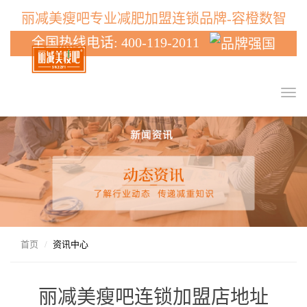
丽减美瘦吧专业减肥加盟连锁品牌-容橙数智
全国热线电话: 400-119-2011
T
o
g
g
l
e
n
a
v
i
g
首页
资讯中心
a
t
i
丽减美瘦吧连锁加盟店地址
o