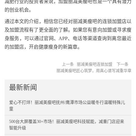
减肥行业的投资者来说，加盟丽减美瘦吧也是一个具有潜力
的创业机会。
通过本文的介绍，相信您已经对丽减美瘦吧的连锁加盟店以
及加盟流程有了更全面的了解。如果您有意向加盟或寻求瘦
身服务，可以通过官网、APP、电话等渠道查询到离您最近
的加盟店，开启健康瘦身的新篇章。
上一条
丽减美瘦吧连锁加盟
下一条
丽减美瘦吧匠心筑梦，用真心谱写减重华章
最新新闻
爱心不打烊！丽减美瘦吧抚州/鹰潭市场公益暖冬行温暖特殊儿
童
500台大屏覆盖30+市场！丽减美瘦吧科技赋能，减重门店迎来
智能升级