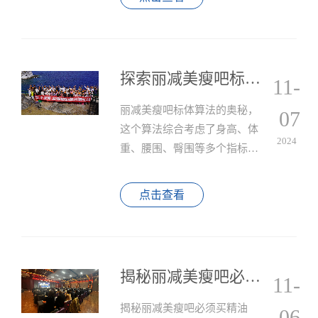
根据所选品牌、店铺面积、所
在城市等因素而有所不同。
探索丽减美瘦吧标体怎么算？
11-
​丽减美瘦吧标体算法的奥秘，
07
这个算法综合考虑了身高、体
2024
重、腰围、臀围等多个指标，
以便客户能够更准确地了解自
己的身体健康状况和美学价
点击查看
值。
揭秘丽减美瘦吧必须买精油吗？
11-
揭秘丽减美瘦吧必须买精油
06