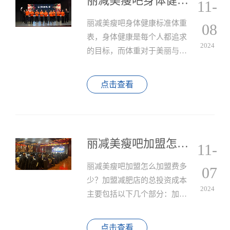
丽减美瘦吧身体健康标准体重表
11-
n
丽减美瘦吧身体健康标准体重
08
表，身体健康是每个人都追求
2024
的目标，而体重对于美丽与健
康有着重要的作用，随着现代
生活方式的变化，越来越多的
点击查看
人开始关注自己的体重状况，
为了帮助大家更好地了解自己
的体重状况，丽减美瘦吧特别
推出了标准体重表。
丽减美瘦吧加盟怎么加盟费多少？
11-
丽减美瘦吧加盟怎么加盟费多
07
少？加盟减肥店的总投资成本
2024
主要包括以下几个部分：加盟
费、店铺装修费、设备费、广
告费、人员工资等。具体费用
点击查看