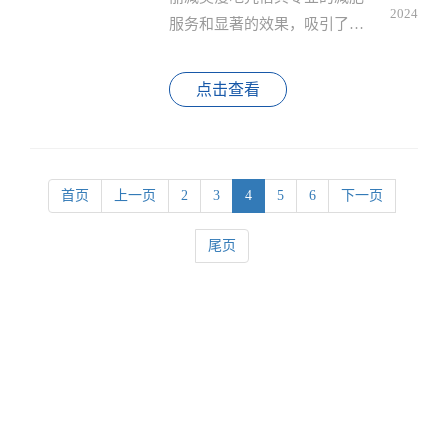
2024
服务和显著的效果，吸引了众
多消费者的目光，对于那些想
要投身于健康减肥行业的创业
点击查看
者来说，加盟丽减美瘦吧无疑
是一个不错的选择。那么如何
加盟丽减美瘦吧呢？
首页
上一页
2
3
4
5
6
下一页
尾页