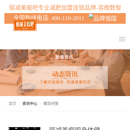
丽减美瘦吧专业减肥加盟连锁品牌-容橙数智
全国热线电话: 400-119-2011
T
o
g
g
l
e
n
a
v
i
g
首页
资讯中心
精华问答
a
t
i
o