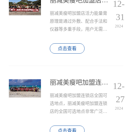
丽减美瘦吧加盟店活力能量膏原理？
12-
n
丽减美瘦吧加盟店活力能量膏
31
原理是通过外敷、配合手法和
2024
仪器等多重手段，用户无需进
行剧烈的运动和严格的节食，
就能实现轻松减肥。这种创新
点击查看
的减肥方案不仅注重脂肪的分
解，还能提高皮肤的紧致度，
避免减肥过程中的副作用。
丽减美瘦吧加盟连锁店全国可选地点
12-
丽减美瘦吧加盟连锁店全国可
27
选地点，丽减美瘦吧加盟连锁
2024
店的全国可选地点非常广泛，
涵盖了多个省份和城市。可以
根据个人需求和市场情况选择
点击查看