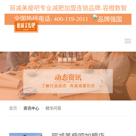
丽减美瘦吧专业减肥加盟连锁品牌-容橙数智
全国热线电话: 400-119-2011
T
o
g
g
l
e
n
a
v
i
g
首页
资讯中心
精华问答
a
t
i
o