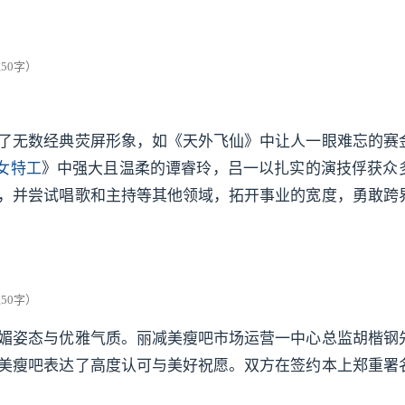
了无数经典荧屏形象，如《天外飞仙》中让人一眼难忘的赛
女特工
》中强大且温柔的谭睿玲，吕一以扎实的演技俘获众
，并尝试唱歌和主持等其他领域，拓开事业的宽度，勇敢跨
媚姿态与优雅气质。丽减美瘦吧市场运营一中心总监胡楷钢
美瘦吧表达了高度认可与美好祝愿。双方在签约本上郑重署