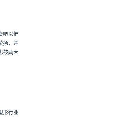
瘦吧以健
赞扬，并
也鼓励大
塑形行业