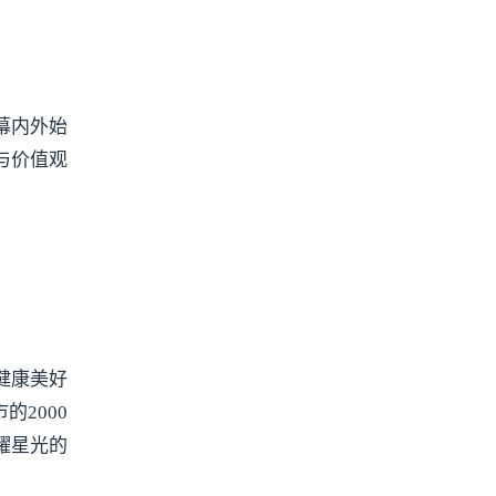
幕内外始
与价值观
健康美好
2000
耀星光的