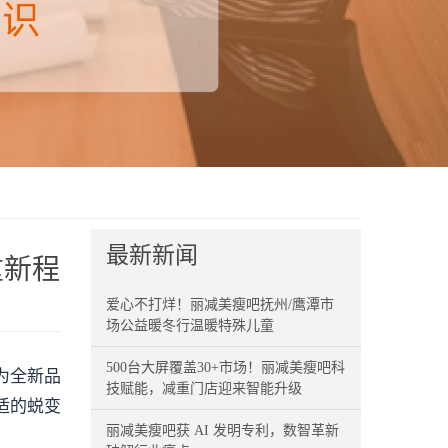
最新新闻
重新程
爱心不打烊！丽减美瘦吧抚州/鹰潭市
场公益暖冬行温暖特殊儿童
500台大屏覆盖30+市场！丽减美瘦吧科
为全新品
技赋能，减重门店迎来智能升级
适的蜕变
丽减美瘦吧获 AI 发明专利，数智革新