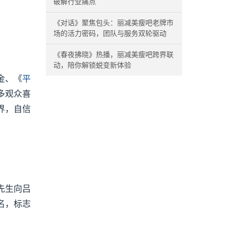
破解行业痛点
《对话》聚焦包头：丽减美瘦吧老牌市
场的活力密码，团队与服务双轮驱动
《春夜拂晓》热播，丽减美瘦吧跨界联
动，陪你解锁蜕变新体验
金、《
平
多观众喜
界，自信
先生向吕
名，标志