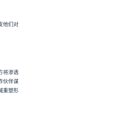
发他们对
方将渗透
作伙伴谋
减重塑形