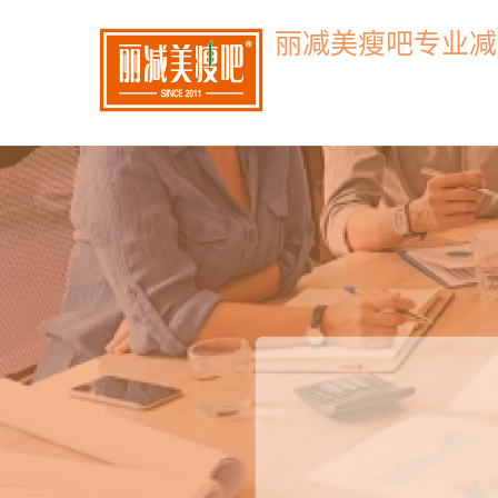
丽减美瘦吧专业减