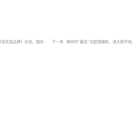
丽减美瘦吧受邀参与《对话优选品牌》访谈，国庆多平台展播，彰显减重行业品牌力量
下一条
做你的“霸总”式超强辅助，请大胆开挂