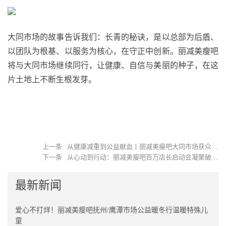
大同市场的故事告诉我们：长青的秘诀，是以总部为后盾、
以团队为根基、以服务为核心，在守正中创新。丽减美瘦吧
将与大同市场继续同行，让健康、自信与美丽的种子，在这
片土地上不断生根发芽。
上一条
从健康减重到公益献血丨丽减美瘦吧大同市场获众多官媒聚焦报道
下一条
从心动到行动：丽减美瘦吧百万店长启动会凝聚破局力量
最新新闻
爱心不打烊！丽减美瘦吧抚州/鹰潭市场公益暖冬行温暖特殊儿
童