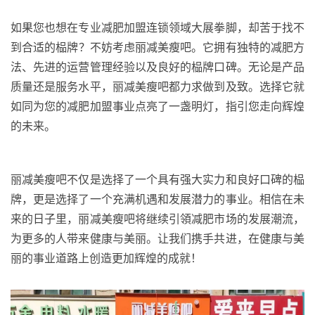
如果您也
想在专业减肥加盟连锁领域大展拳脚，却苦于找不
到合适的
榀牌
？不妨考虑丽减美瘦吧。它拥有独特的减肥方
法、先进的运营管理经验以及良好的
榀牌
口碑。无论是产品
质量还是服务水平，丽减美瘦吧都力求做到
及致
。选择它就
如同为您的减肥加盟事业点亮了一盏明灯，指引您走向辉煌
的未来。
丽减美瘦吧不仅是选择了一个具有强大实力和良好口碑的
榀
牌
，更是选择了一个充满机遇和发展潜力的事业。相信在未
来的日子里，丽减美瘦吧将继续
引領
减肥市场的发展潮流，
为更多的人带来健康与美丽。让我们携手共进，在健康与美
丽的事业道路上创造更加辉煌的成就！