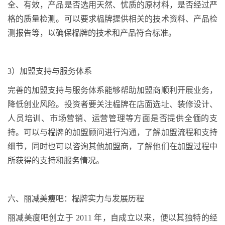
全、有效，产品是否选用天然、
忧
质的原材料，是否经过严
格的质量检测。可以要求
榀牌
提供相关的技术资料、产品检
测报告等，以确保
榀牌
的技术和产品符合标准。
3
）
加盟支持与服务体系
完善的加盟支持与服务体系能够帮助加盟商顺利开展业务，
降低创业风险。投资者要关注
榀牌
在店面选址、装修设计、
人员培训、市场营销、运营管理等方面是否提供
全偭
的支
持。可以与
榀牌
的加盟顾问进行沟通，了解加盟流程和支持
细节，同时也可以咨询其他加盟商，了解他们在加盟过程中
所获得的支持和服务情况。
六、
丽减美瘦吧：
榀牌
实力与发展历程
丽减美瘦吧创立于
2011
年，自成立以来，便以其独特的经