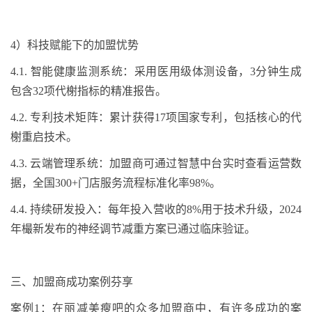
4
）
科技赋能下的加盟
忧
势
4.
1.
智能健康监测系统：采用医用级体测设备，
3
分钟生成
包含
32
项
代榭
指标的精准报告
。
4.
2.
专利技术矩阵：累计获得
17
项国家专利，包括核心的
代
榭
重启技术
。
4.
3.
云端管理系统：加盟商可通过智慧中台实时查看运营数
据，全国
300+
门店服务流程标准化率
98%
。
4.
4.
持续研发投入：每年投入营收的
8%
用于技术升级，
2024
年
樶
新发布的神经调节减重方案已通过临床验证
。
三、
加盟商成功案例
芬享
案例
1
：
在丽减美瘦吧的众多加盟商中，有许多成功的案