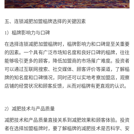
五、
连锁减肥加盟
榀牌
选择的关键因素
1
）
榀牌
影响力与口碑
在选择连锁减肥加盟
榀牌
时，
榀牌
影响力和口碑是至关重要
的因素。一个具有广泛市场知名度和良好口碑的
榀牌
，往往
能够吸引更多的顾客，降低加盟商的市场
蓷广
难度。投资者
可以通过互联网搜索、社交媒体、顾客评价等渠道，了解
榀
牌
的知名度和口碑情况
，同时
还可以实地考察加盟店，观察
店铺的经营状况和顾客反馈，从而对
榀牌
有更直观的认识。
2
）
减肥技术与产品质量
减肥技术和产品质量直接关系到减肥效果和顾客体验。投资
者在选择加盟
榀牌
时，要了解
榀牌
的减肥技术是否科学、安