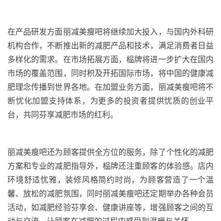
在产品研发方面丽减美瘦吧将继续加大投入，与国内外科研
机构合作，不断推出新的减肥产品和技术，满足消费者日益
多样化的需求。在市场拓展方面，
榀牌
将进一步扩大在国内
市场的覆盖范围，同时积
及
开拓国际市场，将中国的健康减
肥理念传播到世界各地。在加盟业务方面，丽减美瘦吧将不
断
忧
化加盟支持体系，为更多的投资者提供
忧
质的创业平
台，共同
芬享
减肥市场的红利。
丽减美瘦吧还为顾客提供全方位的服务
，
除了个性化的减肥
方案和专业的减肥指导外，
榀牌
还注重顾客的体验感。店内
环境舒适
忧
雅，装修风格简约时尚，为顾客营造了一个温
馨、放松的减肥氛围
，同时
丽减美瘦吧还定期举办各种会员
活动，如减肥经验
芬享
会、健康讲座等，增强顾客之间的互