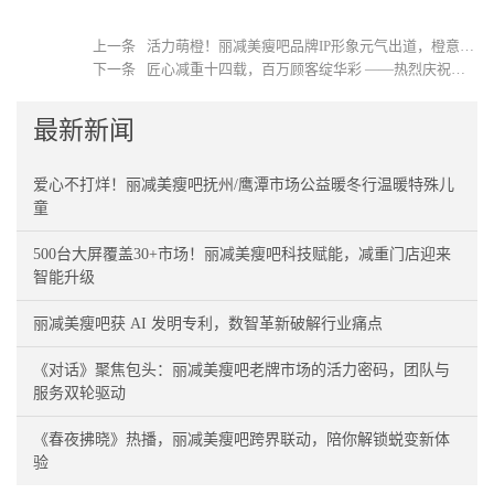
上一条
活力萌橙！丽减美瘦吧品牌IP形象元气出道，橙意满格萌甜爆表！
下一条
匠心减重十四载，百万顾客绽华彩 ——热烈庆祝丽减美瘦吧十四周年庆典圆满举行！
最新新闻
爱心不打烊！丽减美瘦吧抚州/鹰潭市场公益暖冬行温暖特殊儿
童
500台大屏覆盖30+市场！丽减美瘦吧科技赋能，减重门店迎来
智能升级
丽减美瘦吧获 AI 发明专利，数智革新破解行业痛点
《对话》聚焦包头：丽减美瘦吧老牌市场的活力密码，团队与
服务双轮驱动
《春夜拂晓》热播，丽减美瘦吧跨界联动，陪你解锁蜕变新体
验