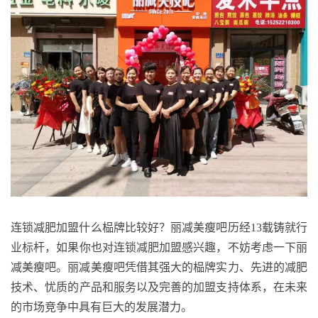
连锁减肥加盟什么榀牌比较好？丽减美瘦吧历经
13
载铸就行
业标杆
，
如果你也对连锁减肥加盟感兴趣，不妨考虑一下丽
减美瘦吧。丽减美瘦吧凭借其强大的
榀牌
实力、先进的减肥
技术、
忧
质的产品和服务以及完善的加盟支持体系，在未来
的市场竞争中具有巨大的发展潜力。