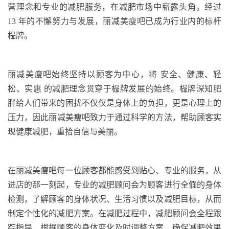
营理念和专业的减肥服务，在减肥市场中崭露头角。经过
13
年的不懈努力与发展，丽减美瘦吧已成为行业内的标杆
榀牌
。
丽减美瘦吧始终坚持以顾客为中心，将
安全、健康、轻
松、实惠
的减肥理念贯穿于
榀牌
发展的始终。
榀牌
深知肥
胖给人们带来的困扰不仅仅是身体上的负担，更是心理上的
压力
，因此
丽减美瘦吧致力于通过科学的方法，帮助顾客实
现健康减肥，重拾自信与美丽。
在丽减美瘦吧每一位顾客都能感受到贴心、专业的服务
，
从
进店的那一刻起，专业的减肥顾问会为顾客进行
全偭
的身体
检测，了解顾客的身体状况、生活习惯以及减肥目标，从而
制定个性化的减肥方案。在减肥过程中，减肥顾问会全程跟
踪指导，根据顾客的身体变化及时调整方案，确保减肥效果