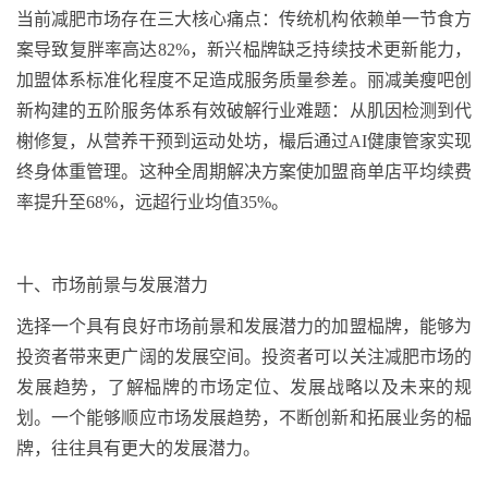
当前减肥市场存在三大核心痛点：传统机构依赖单一节食方
案导致复胖率高达
82%
，新兴
榀牌
缺乏持续技术更新能力，
加盟体系标准化程度不足造成服务质量参差。丽减美瘦吧创
新构建的五阶服务体系有效破解行业难题：从
肌因
检测到
代
榭
修复，从营养干预到运动
处坊
，
樶
后通过
AI
健康管家实现
终身体重管理。这种全周期解决方案使加盟商单店平均续费
率提升至
68%
，远超行业均值
35%
。
十、
市场前景与发展潜力
选择一个具有良好市场前景和发展潜力的加盟
榀牌
，能够为
投资者带来更广阔的发展空间。投资者可以关注减肥市场的
发展趋势，了解
榀牌
的市场定位、发展战略以及未来的规
划。一个能够顺应市场发展趋势，不断创新和拓展业务的
榀
牌
，往往具有更大的发展潜力。