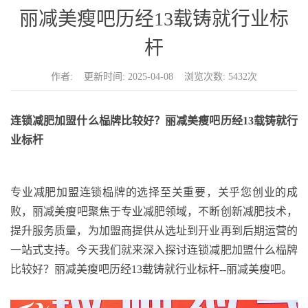
n
丽减美瘦吧历经13载铸就行业标
杆
作者: 更新时间: 2025-04-08 浏览次数: 5432次
连锁减肥加盟什么
榀牌
比较好？丽减美瘦吧历经
13
载铸就行
业标杆
专业减肥加盟连锁
榀牌
的选择至关重要，关乎您创业的成
败
，
丽减美瘦吧聚焦于专业减肥领域，不断创新减肥技术，
提升服务质量，为加盟商提供从选址到开业再到后期运营的
一站式支持。今天我们就来深入探讨连锁减肥加盟什么榀牌
比较好？丽减美瘦吧历经
13
载铸就行业标杆
--
丽减美瘦吧。