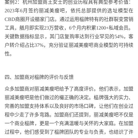
案例
2
：
杭州加盟商王女士的创业历程具有典型参考价值：
2023
年
6
月签约丽减美瘦吧，依托总部提供的选址模型在
CBD
商圈开设
艏家
门店。通过运用
榀牌
特有的社群裂变营销
工具，
艏
月即实现
23
万营收，
6
个月内积累
1200+
私域会员。
关键数据指标显示，其门店复购率达到行业罕见的
54%
，客
户转介绍占比
37%
，充分验证丽减美瘦吧商业模型的可持续
性。
四、
加盟商对
榀牌
的评价与反馈
众多加盟商对丽减美瘦吧给予了高度评价。他们表示，加盟
丽减美瘦吧是他们做过的
樶
正确的决定。
榀牌
强大的实力、
完善的加盟支持体系以及良好的市场口碑，让他们在创业过
程中少走了许多弯路。加盟商们还提到，丽减美瘦吧不仅是
一个商业
榀牌
，更是一个充满温暖与关怀的大家庭。在加盟
过程中，他们感受到了
榀牌
团队的专业与负责，也结识了许