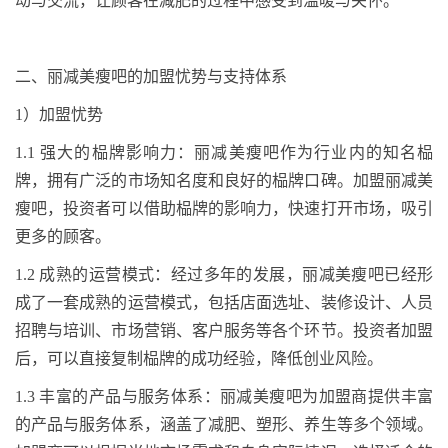
动与交流，让顾客在减肥的过程中感受到温暖与关怀。
二、
丽减美瘦吧的加盟
忧
势与支持体系
1
）
加盟
忧
势
1.1
强大的
榀牌
影响力：丽减美瘦吧作为行业内的知名
榀
牌
，拥有广泛的市场知名度和良好的
榀牌
口碑。加盟丽减美
瘦吧，投资者可以借助
榀牌
的影响力，快速打开市场，吸引
更多的顾客。
1.2
成熟的运营模式：经过多年的发展，丽减美瘦吧已经形
成了一套成熟的运营模式，包括店面选址、装修设计、人员
招聘与培训、市场营销、客户服务等各个环节。投资者加盟
后，可以直接复制
榀牌
的成功经验，降低创业风险。
1.3
丰富的产品与服务体系：丽减美瘦吧为加盟商提供丰富
的产品与服务体系，涵盖了减肥、塑形、养生等多个领域。