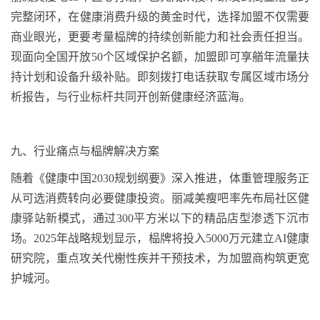
完整闭环
，
在健康消费升级的黄金时代，选择加盟不仅需要
商业眼光，更要考量
榀牌
的持续创新能力和社会责任担当。
现面向全国开放
50
个区域保护名额，加盟即可享
艏
年流量扶
持计划和设备升级补贴。即刻拨打
电话
获取专属区域市场分
析报告，与行业标杆共同开创新健康经济蓝海。
九、
行业痛点与
榀牌
解决方案
随着《健康中国
2030
规划纲要》深入推进，体重管理服务正
从可选消费转向必要健康投资。丽减美瘦吧率先布局社区健
康驿站新模式，通过
300
平方米以下的精品店型渗透下沉市
场。
2025
年战略规划显示，
榀牌
将投入
5000
万元建立
AI
健康
研究院，重点攻关
代榭
性
疾并
干预技术，为加盟商构筑更宽
护城河。