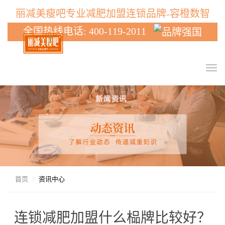
丽减美瘦吧专业减肥加盟连锁品牌-容橙数智
全国热线电话: 400-119-2011
T
o
g
g
l
e
n
a
v
i
g
首页
资讯中心
a
t
i
连锁减肥加盟什么榀牌比较好？
o