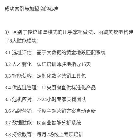
成功案例与加盟商的心声
3
）
区别于传统加盟模式的甩手掌柜做法，丽减美瘦吧构建
了
8
大赋能模块：
3.1
选址评估：基于大数据的黄金地段匹配系统
3.2
人才孵化：认证培训师驻地指导
15
天
3.3
智能获客：定制化数字营销工具包
3.4
供应链管理：中央厨房直供标准化产品
3.5
危机应对：
7
×
24
小时专家支援团队
3.6
榀牌
营销：季度主题营销方案自动更新
3.7
数据赋能：
BI
商业智能分析系统
3.8
持续教育：每月
2
场线上专项培训