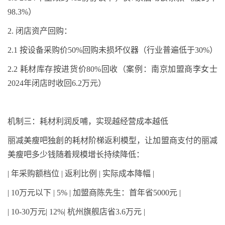
98.3%
）
2.
闭店资产回购：
2.1
按设备采购价
50%
回购未损坏仪器（行业普遍低于
30%
）
2.2
耗材库存按进货价
80%
回收（案例：南京加盟商李女士
2024
年闭店时收回
6.2
万元）
机制三：耗材利润反哺，实现越经营成本越低
丽减美瘦吧独創的耗材阶梯返利模型，让加盟商支付的丽减
美瘦吧多少钱随着规模增长持续降低：
|
年采购额档位
|
返利比例
|
实际成本降幅
|
| 10
万元以下
| 5% |
加盟商陈先生：首年省
5000
元
|
| 10-30
万元
| 12%|
杭州旗舰店省
3.6
万元
|