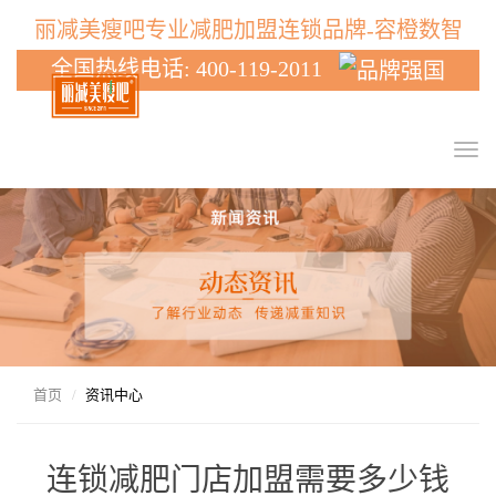
丽减美瘦吧专业减肥加盟连锁品牌-容橙数智
全国热线电话: 400-119-2011
T
o
g
g
l
e
n
a
v
i
g
首页
资讯中心
a
t
i
连锁减肥门店加盟需要多少钱
o