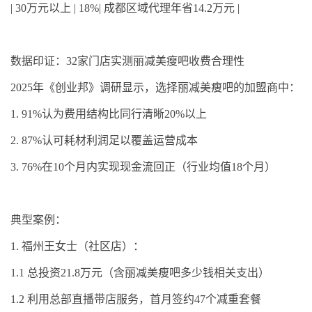
| 30
万元以上
| 18%|
成都区域代理年省
14.2
万元
|
数据印证：
32
家门店实测丽减美瘦吧收费合理性
2025
年《创业邦》调研显示，选择丽减美瘦吧的加盟商中：
1.
91%
认为费用结构比同行清晰
20%
以上
2.
87%
认可耗材利润足以覆盖运营成本
3.
76%
在
10
个月内实现现金流回正（行业均值
18
个月）
典型案例：
1.
福州王女士（社区店）：
1.1
总投资
21.8
万元（含丽减美瘦吧多少钱相关支出）
1.2
利用总部直播带店服务，首月签约
47
个减重套餐