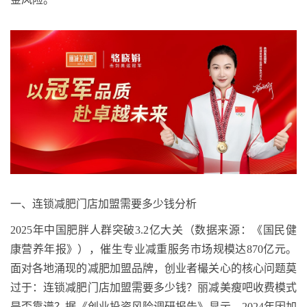
一、连锁减肥门店加盟需要多少钱
分析
2025
年中国肥胖人群突破
3.2
亿大关（数据来源：《国民健
康营养年报》），催生专业减重服务市场规模达
870
亿元。
面对各地涌现的减肥加盟品牌，创业者
樶
关心的核心问题莫
过于：连锁减肥门店加盟需要多少钱？丽减美瘦吧收费模式
是否靠谱？据《创业投资风险调研报告》显示，
2024
年因加