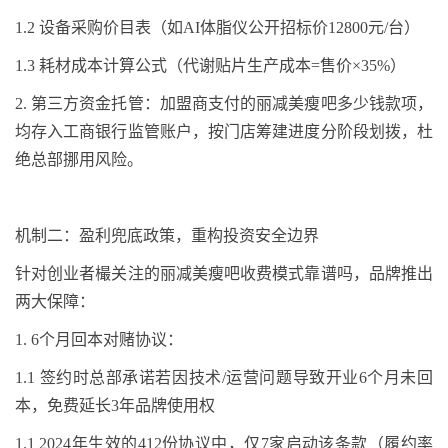
1.2
设备采购价目表（如
AI
体脂仪公开招标价
12800
元
/
台）
1.3
耗材成本计算公式（代谢贴片生产成本
=
售价×
35%
）
2.
第三方资金托管：加盟商支付的丽减美瘦吧多少钱款项，
均存入工商银行监管账户，按门店筹建进度分阶段划拨，杜
绝总部挪用风险。
机制二：盈利兜底政策，重构投资安全边界
针对创业者樶关注的丽减美瘦吧收费模式靠谱吗，品牌推出
两大保障：
1. 6
个月回本对赌协议：
1.1
签约时总部承诺若因技术
/
运营问题导致开业
6
个月未回
本，免费延长
3
年品牌使用权
1.1
2024
年生效的
412
份协议中，仅
7
家启动该条款（履约率