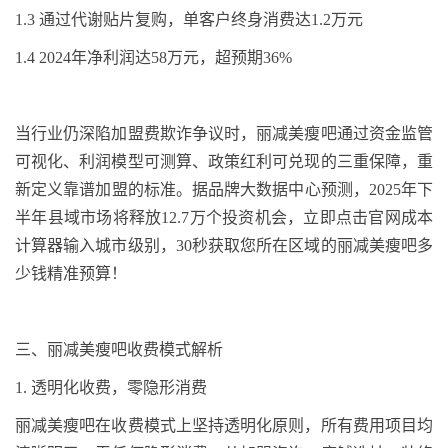
1.3
通过代谢贴片复购，单客户终身消费达
1.2
万元
1.4
2024
年净利润达
58
万元，超预期
36%
当行业仍深陷加盟费欺诈争议时，丽减美瘦吧通过资金监管
可视化、利润模型可测算、政策红利可兑现的三重保障，重
新定义靠谱加盟的标准。据品牌大数据中心预测，
2025
年下
半年县域市场将释放
12.7
万个投资机会，立即点击官网成本
计算器输入城市级别，
30
秒获取您所在区域的丽减美瘦吧多
少钱精准预算！
三
、丽减美瘦吧收费模式解析
1.
透明化收费，零隐形消费
丽减美瘦吧在收费模式上坚持透明化原则，所有费用项目均