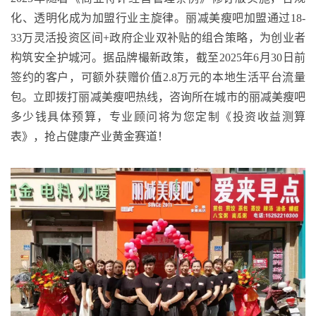
化、透明化成为加盟行业主旋律。丽减美瘦吧加盟通过
18-
33
万灵活投资区间
+
政府企业双补贴的组合策略，为创业者
构筑安全护城河。据品牌
樶
新政策，截至
2025
年
6
月
30
日前
签约的客户，可额外获赠价值
2.8
万元的本地生活平台流量
包。立即拨打丽减美瘦吧
热线，
咨询所在城市的丽减美瘦吧
多少钱具体预算，专业顾问将为您定制《投资收益测算
表》，抢占健康产业黄金赛道！