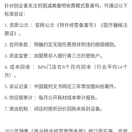
针对创业者关注的丽减美瘦吧收费模式靠谱吗，可通过以下
标准验证：
1.
资质公示 ：官网公示《特许经营备案号》《医疗器械注
册证》
。
2.
合同条款 ：明确约定无隐形费用并附违约赔偿细则
。
3.
资金监管 ：加盟费存入银行第三方托管账户
。
4.
成本回收 ：
84%
门店在
8
个月内回本（行业平均
14
个
月）
。
5.
诉讼记录 ：中国裁判文书网近三年零加盟纠纷案件
。
6.
供应链审计 ：每月公开耗材成本审计报告
。
7.
退出机制 ：闭店时按折旧价回购未拆封设备
。
2025
年随着《商业特许经营管理条例》修订版实施，合规