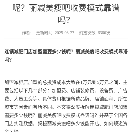
n
呢？丽减美瘦吧收费模式靠谱
吗？
作者: 更新时间: 2025-03-27 浏览次数: 6380次
连锁减肥门店加盟需要多少钱呢
？
丽减美瘦吧收费模式靠谱
吗？
加盟减肥店
加盟
的总投资成本
大致在
1
万元到
5
万元之间
，主
要包括以下几个部分：加盟费、店铺装修费、设备费、广告
费、人员工资等。具体费用根据所选品牌、店铺面积、所在
城市等因素而有所不同。
本文将深度拆解
连锁减肥门店加盟
需要多少钱呢？丽减美瘦吧收费模式靠谱吗？
并基于
全国各
门店实测数据，揭秘丽减美瘦吧多少钱能开店、如何规避资
金风险。