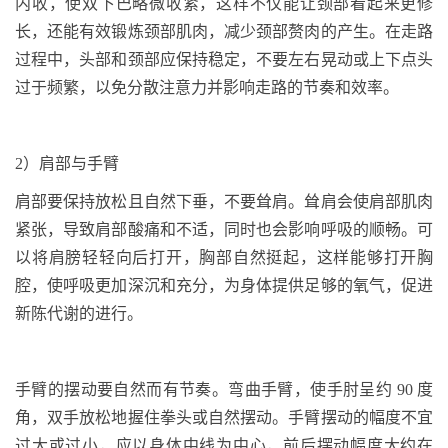
内收，使双下巴略微收紧，这样不仅能让颈部看起来更修
长，还能有效锻炼颈部肌肉，减少颈部赘肉的产生。在走路
过程中，头部和颈部应保持稳定，不要左右晃动或上下点头
过于频繁，以免分散注意力并影响走路的节奏和效率。
2
）肩部与手臂
肩部要保持放松且自然下垂，不要耸肩。耸肩会使肩部肌肉
紧张，导致肩部酸痛和不适，同时也会影响呼吸的顺畅。可
以将肩膀轻轻向后打开，胸部自然挺起，这样能够打开胸
腔，使呼吸更加深沉和充分，为身体提供足够的氧气，促进
新陈代谢的进行。
手臂的摆动要自然而有节奏。弯曲手臂，使手肘呈约
90
度
角，双手放松地握住拳头或自然摆动。手臂摆动的幅度不宜
过大或过小，应以身体中线为中心，前后摆动幅度大约在