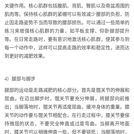
关键作用。核心肌群包括腹肌、背肌、臀肌以及骨盆周围的
肌肉等。保持核心肌群的紧绷可以有效减少腰部的负担，防
止因走路姿势不当而导致的腰部损伤。可以通过一些简单的
练习来增强核心肌群的力量，如平板支撑、仰卧腿部提升
等。在日常走路时，要有意识地激活核心肌群，使其参与到
每一个动作中，这样可以提高走路的效率和稳定性，进而达
到更好的减肥效果。
4
）腿部与脚步
腿部的运动是走路减肥的核心部分。首先是髋关节的伸展和
屈曲。在迈出脚步时，髋关节要充分伸展，将腿部向前推
出；当脚落地时，髋关节再适度屈曲，缓冲身体的重量。膝
关节的动作要与髋关节相配合。在行走过程中，膝关节要保
持微屈的状态，不要完全伸直或过度弯曲。当脚离开地面
时，膝关节可以稍微伸直一些，但不要锁死；当脚落地时，