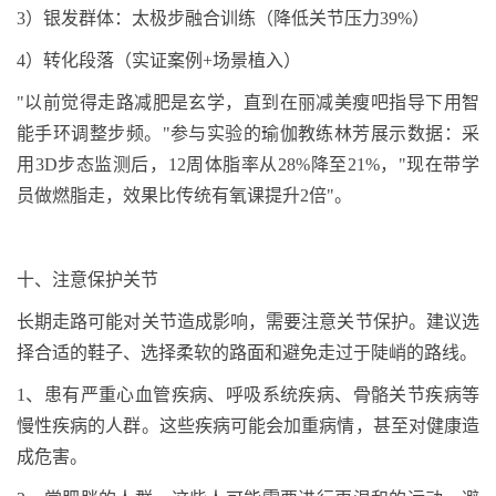
3
）
银发群体：太极步融合训练（降低关节压力
39%
）
4
）
转化段落（实证案例
+
场景植入）
"
以前觉得走路减肥是玄学，直到在丽减美瘦吧指导下用智
能手环调整步频。
"
参与实验的瑜伽教练林芳展示数据：采
用
3D
步态监测后，
12
周体脂率从
28%
降至
21%
，
"
现在带学
员做燃脂走，效果比传统有氧课提升
2
倍
"
。
十、
注意保护关节
长期走路可能对关节造成影响，需要注意关节保护。建议选
择合适的鞋子、选择柔软的路面和避免走过于陡峭的路线。
1
、患有严重心血管疾病、呼吸系统疾病、骨骼关节疾病等
慢性疾病的人群。这些疾病可能会加重病情，甚至对健康造
成危害。