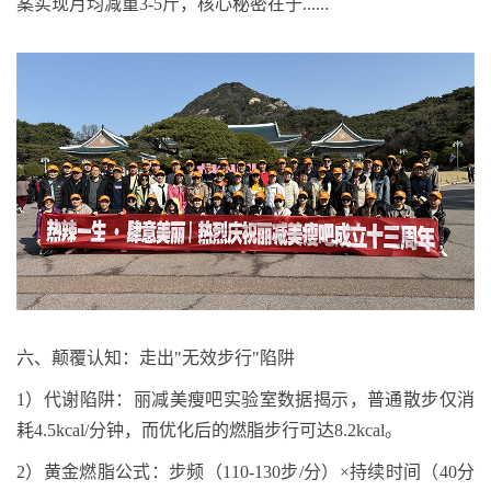
案实现月均减重
3-5
斤，核心秘密在于
......
六、
颠覆认知：走出
"
无效步行
"
陷阱
1
）
代谢陷阱：丽减美瘦吧实验室数据揭示，普通散步仅消
耗
4.5kcal/
分钟，而优化后的燃脂步行可达
8.2kcal
。
2
）
黄金燃脂公式：步频（
110-130
步
/
分）×持续时间（
40
分