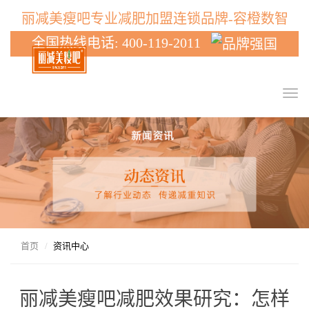
丽减美瘦吧专业减肥加盟连锁品牌-容橙数智
全国热线电话: 400-119-2011
T
o
g
g
l
e
n
a
v
i
g
首页
资讯中心
a
t
i
丽减美瘦吧减肥效果研究：怎样
o