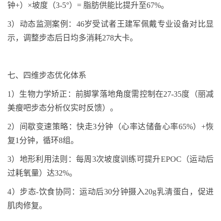
钟
+
）×坡度（
3-5
°）
=
脂肪供能比提升至
67%
。
3
）
动态监测案例：
46
岁受试者王建军佩戴专业设备对比显
示，调整步态后日均多消耗
278
大卡
。
七、
四维步态优化体系
1
）
生物力学矫正：前脚掌落地角度需控制在
27-35
度（丽减
美瘦吧步态分析仪实时反馈）
。
2
）
间歇变速策略：快走
3
分钟（心率达储备心率
65%
）
+
恢
复
1
分钟，循环
8
组
。
3
）
地形利用法则：每周
3
次坡度训练可提升
EPOC
（运动后
过耗氧量）达
32%
。
4
）
步态
-
饮食协同：运动后
30
分钟摄入
20g
乳清蛋白，促进
肌肉修复
。