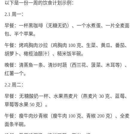
以下是一份一周的饮食计划示例：
2.1
周一：
早餐：一杯黑咖啡（无糖无奶）、一个水煮蛋、一片全麦面
包、半个苹果。
午餐：烤鸡胸肉沙拉（鸡胸肉
100
克、生菜、黄瓜、番茄、
胡萝卜、橄榄油醋汁）、糙米饭半碗。
晚餐：清蒸鱼一条、清炒时蔬（西兰花、菠菜、木耳等）、
红薯一个。
2.2
周二：
早餐：无糖酸奶一杯、水果燕麦片（燕麦片
30
克、蓝莓、
草莓等水果
50
克）。
午餐：瘦牛肉炒青椒（瘦牛肉
100
克、青椒
200
克）、全麦
面条半碗。