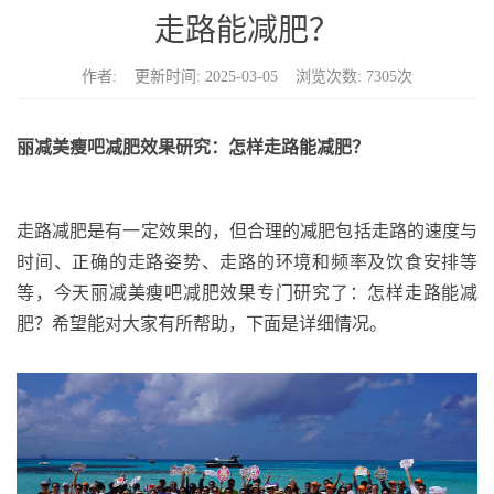
n
走路能减肥？
作者: 更新时间: 2025-03-05 浏览次数: 7305次
丽减美瘦吧减肥效果研究：
怎样走路能减肥？
走路减肥是有一定效果的，但合理的减肥包括
走路的速度与
时间
、
正确的走路姿势
、
走路的环境和频率
及
饮食
安排等
等，今天丽减美瘦吧减肥效果专门研究了：
怎样走路能减
肥？
希望能对大家有所帮助，下面是详细情况。