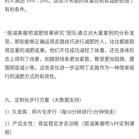
的人高出
10% - 20%
，这就为长期的体重控制和减肥创造了
有利条件。
“丽减美瘦吧减肥效果研究”团队通过对大量案例的分析发
现，那些能够正确运用走路技巧进行减肥的人，往往都能取
得显著的减肥成果。他们不仅成功减轻了体重，还在身体形
态上得到了改善，如腿部线条更加紧致、臀部更加挺翘、腰
围明显减小等。这些变化进一步证明了走路作为一种简单易
行的减肥方式的有效性。
九、
定制化步行方案（大数据支持）
1
）
久坐族：碎片化步行（每
50
分钟进行
5
分钟快走）
2
）
产后女性：骨盆稳定步态训练（丽减美瘦吧
APP
定制课
程）