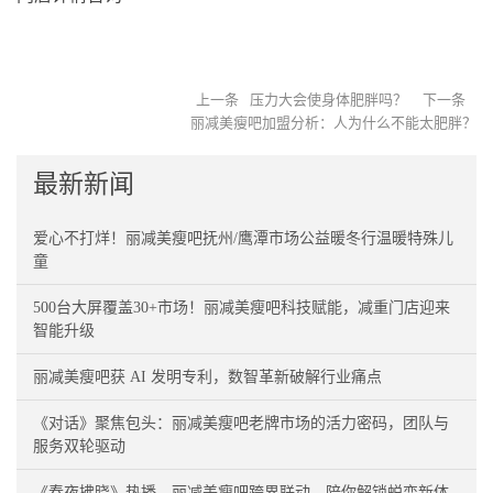
上一条
压力大会使身体肥胖吗？
下一条
丽减美瘦吧加盟分析：人为什么不能太肥胖？
最新新闻
爱心不打烊！丽减美瘦吧抚州/鹰潭市场公益暖冬行温暖特殊儿
童
500台大屏覆盖30+市场！丽减美瘦吧科技赋能，减重门店迎来
智能升级
丽减美瘦吧获 AI 发明专利，数智革新破解行业痛点
《对话》聚焦包头：丽减美瘦吧老牌市场的活力密码，团队与
服务双轮驱动
《春夜拂晓》热播，丽减美瘦吧跨界联动，陪你解锁蜕变新体