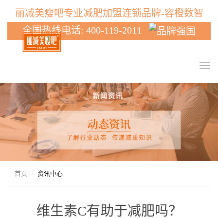
丽减美瘦吧专业减肥加盟连锁品牌-容橙数智
全国热线电话: 400-119-2011
T
o
g
g
l
e
n
a
v
i
g
首页
资讯中心
a
t
i
维生素C有助于减肥吗？
o